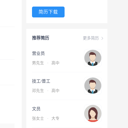
简历下载
推荐简历
更多简历
营业员
男先生
·
高中
技工/普工
邓先生
·
高中
文员
张女士
·
大专