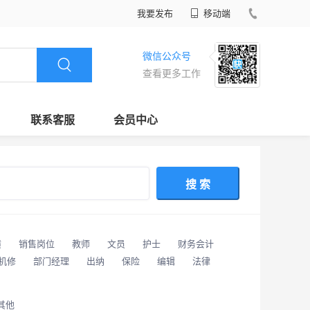
我要发布
移动端
微信公众号
查看更多工作
联系客服
会员中心
搜 索
潢
销售岗位
教师
文员
护士
财务会计
/机修
部门经理
出纳
保险
编辑
法律
其他