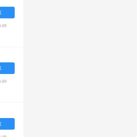
位
-09
位
-09
位