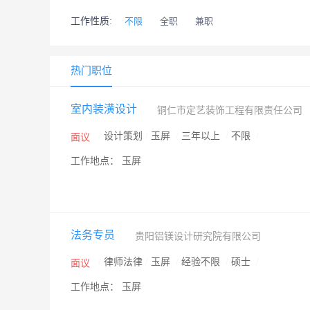
工作性质:
不限
全职
兼职
热门职位
室内装潢设计
铜仁市定艺装饰工程有限责任公司
/
设计策划
/
玉屏
/
三年以上
/
不限
/
面议
工作地点： 玉屏
法务专员
贵阳铝镁设计研究院有限公司
/
律师法律
/
玉屏
/
经验不限
/
硕士
/
面议
工作地点： 玉屏