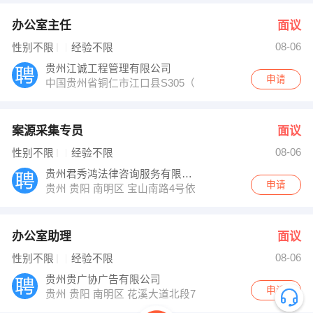
办公室主任
面议
08-06
性别不限
经验不限
贵州江诚工程管理有限公司
申请
中国贵州省铜仁市江口县S305（象狮大道）
案源采集专员
面议
08-06
性别不限
经验不限
贵州君秀鸿法律咨询服务有限公司
申请
贵州 贵阳 南明区 宝山南路4号依山碧玉A栋2单元203
办公室助理
面议
08-06
性别不限
经验不限
贵州贵广协广告有限公司
申请
贵州 贵阳 南明区 花溪大道北段76号广电天马大厦