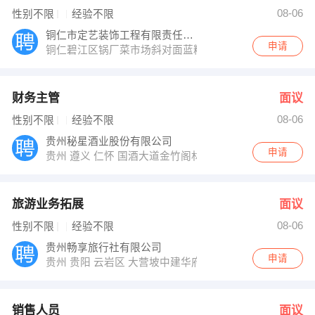
任鑫 发布 [销售人员 ] 招聘信息
08-06
性别不限
经验不限
李经理 发布 [行政文员 ] 招聘信息
【贵州鑫海超线楼宇工程有限公司 】 强势入驻
铜仁市定艺装饰工程有限责任公司
申请
铜仁碧江区锅厂菜市场斜对面蓝精灵幼儿园二楼定艺装饰
财务主管
面议
08-06
性别不限
经验不限
贵州秘星酒业股份有限公司
申请
贵州 遵义 仁怀 国酒大道金竹阁林26D
旅游业务拓展
面议
08-06
性别不限
经验不限
贵州畅享旅行社有限公司
申请
贵州 贵阳 云岩区 大营坡中建华府E2栋3203室
销售人员
面议