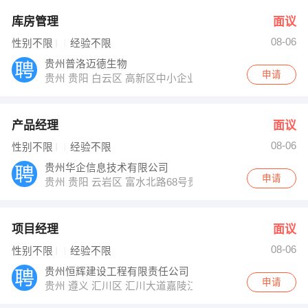
库房管理
面议
08-06
性别不限
经验不限
贵州普洛迈德生物
申请
贵州 贵阳 白云区 高新区中小企业孵化园B5组团5号楼
产品经理
面议
08-06
性别不限
经验不限
贵州华企信息技术有限公司
申请
贵州 贵阳 云岩区 富水北路68号贵州物资大厦28楼
项目经理
面议
08-06
性别不限
经验不限
贵州恒辉建设工程有限责任公司
申请
贵州 遵义 汇川区 汇川大道嘉陵江路代家坝小区1栋2层